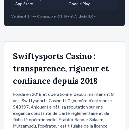
App Store
Google Play
Version 4.2.1 — Compatible iOS 14+ et Android 9.0+
Swiftysports Casino :
transparence, rigueur et
confiance depuis 2018
Fondé en 2018 et opérationnel depuis maintenant 8
ans, Swiftysports Casino LLC (numéro d'entreprise
948307, Anjouan) a bâti sa réputation sur une
exigence constante de clarté réglementaire et de
fiabilité opérationnelle. Établi à Bandar Salaam,
Mutsamudu, l'opérateur est titulaire de la licence