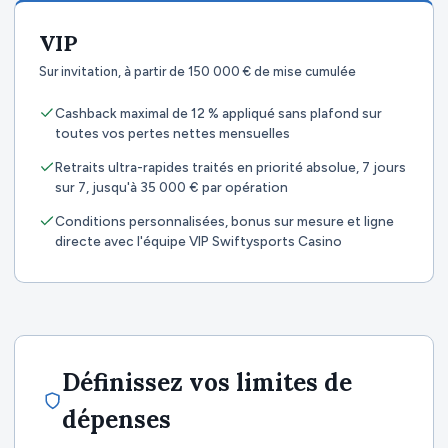
VIP
Sur invitation, à partir de 150 000 € de mise cumulée
Cashback maximal de 12 % appliqué sans plafond sur
toutes vos pertes nettes mensuelles
Retraits ultra-rapides traités en priorité absolue, 7 jours
sur 7, jusqu'à 35 000 € par opération
Conditions personnalisées, bonus sur mesure et ligne
directe avec l'équipe VIP Swiftysports Casino
Définissez vos limites de
dépenses