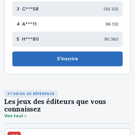
3
C***58
130 332
4
A***11
96 132
5
H***80
90 360
S'inscrire
STUDIOS DE RÉFÉRENCE
Les jeux des éditeurs que vous
connaissez
IGROSOFT
Voir tout
Fruit Cocktail
ISOFTBET