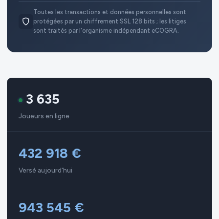
Toutes les transactions et données personnelles sont
protégées par un chiffrement SSL 128 bits ; les litiges
sont traités par l'organisme indépendant eCOGRA.
3 635
Joueurs en ligne
432 918
€
Versé aujourd'hui
943 545
€