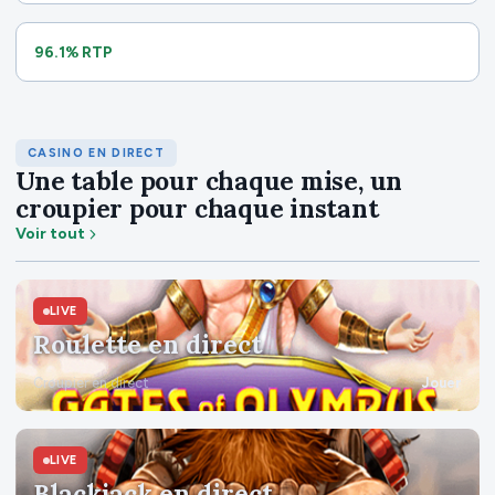
96.1% RTP
CASINO EN DIRECT
Une table pour chaque mise, un
croupier pour chaque instant
Voir tout
LIVE
Roulette en direct
Croupier en direct
Jouer
LIVE
Blackjack en direct