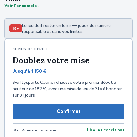
Voir l'ensemble
Le jeu doit rester un loisir — jouez de manière
18+
responsable et dans vos limites.
BONUS DE DÉPÔT
Doublez votre mise
Jusqu'à 1 150 €
Swiftysports Casino rehausse votre premier dépôt à
hauteur de 182 %, avec une mise de jeu de 31× à honorer
sur 31 jours.
Confirmer
Lire les conditions
18+ · Annonce partenaire