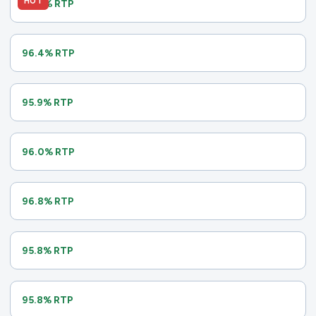
HOT
96.9% RTP
Hot Spin
WMS
96.4% RTP
Montezuma
MICROGAMING
95.9% RTP
Retro Reels Diamond Glitz
BARCREST
96.0% RTP
The Price Is Right
WMS
96.8% RTP
Invaders From The Planet Moolah
EGT
95.8% RTP
Shining Crown
MERKUR
95.8% RTP
Lucky Pharaoh