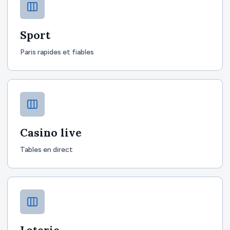
Sport
Paris rapides et fiables
Casino live
Tables en direct