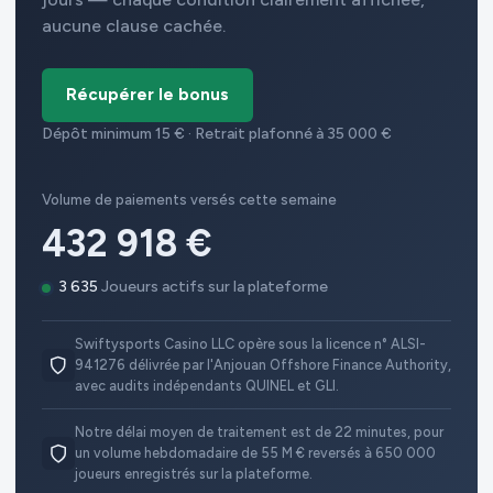
aucune clause cachée.
Récupérer le bonus
Dépôt minimum 15 € · Retrait plafonné à 35 000 €
Volume de paiements versés cette semaine
432 918
€
3 635
Joueurs actifs sur la plateforme
Swiftysports Casino LLC opère sous la licence n° ALSI-
941276 délivrée par l'Anjouan Offshore Finance Authority,
avec audits indépendants QUINEL et GLI.
Notre délai moyen de traitement est de 22 minutes, pour
un volume hebdomadaire de 55 M € reversés à 650 000
joueurs enregistrés sur la plateforme.