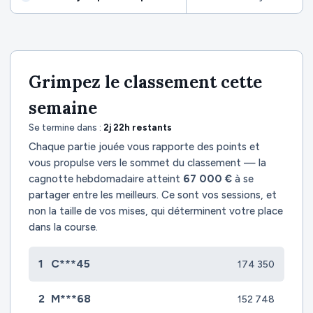
Grimpez le classement cette
semaine
Se termine dans :
2j 22h restants
Chaque partie jouée vous rapporte des points et
vous propulse vers le sommet du classement — la
cagnotte hebdomadaire atteint
67 000 €
à se
partager entre les meilleurs. Ce sont vos sessions, et
non la taille de vos mises, qui déterminent votre place
dans la course.
1
C***45
174 350
2
M***68
152 748