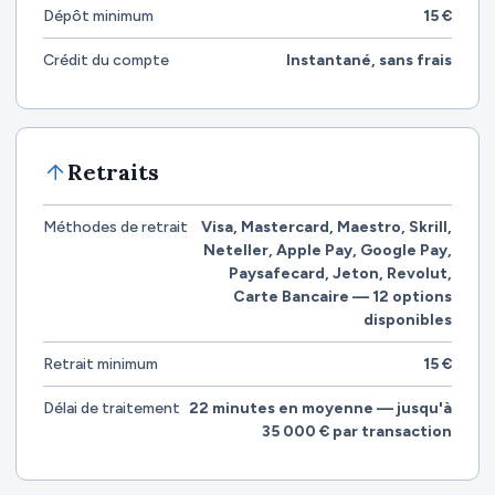
Dépôt minimum
15 €
Crédit du compte
Instantané, sans frais
Retraits
Méthodes de retrait
Visa, Mastercard, Maestro, Skrill,
Neteller, Apple Pay, Google Pay,
Paysafecard, Jeton, Revolut,
Carte Bancaire — 12 options
disponibles
Retrait minimum
15 €
Délai de traitement
22 minutes en moyenne — jusqu'à
35 000 € par transaction